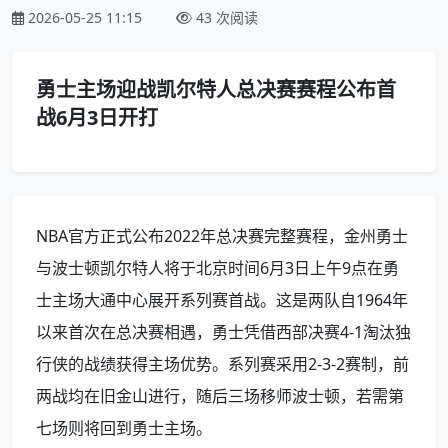
2026-05-25 11:15
43 次阅读
勇士主场迎战凯尔特人总决赛赛程公布首
战6月3日开打
NBA官方正式公布2022年总决赛完整赛程，金州勇士
与波士顿凯尔特人将于北京时间6月3日上午9点在勇
士主场大通中心展开系列赛首战。这是两队自1964年
以来首次在总决赛相遇，勇士凭借西部决赛4-1淘汰独
行侠的战绩获得主场优势。系列赛采用2-3-2赛制，前
两战均在旧金山进行，随后三场移师波士顿，若需第
七场则将回到勇士主场。