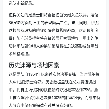
造队史新纪录。
值得关注的是勇士旧将霍福德首次闯入总决赛，这位
36岁老将面对旧主的表现颇具看点。与此同时，伊戈
达拉与斯玛特的防守对决也将影响战局，这两位年度
最佳防守球员得主将在锋线展开智慧博弈。勇士的传
切体系与凯尔特人的换防策略将在总决赛形成鲜明战
术风格碰撞。
历史渊源与场地因素
这是两队自1964年以来首次总决赛交锋，当时凯尔特
人4-1击败勇士夺冠。历史数据显现在总决赛遭遇战
中，拥有主场优势的队伍最终夺冠概率达到75%。勇
士核心阵容保持着总决赛100%的胜率纪录，而凯尔特
人阵容中仅有霍福德有过总决赛经验。