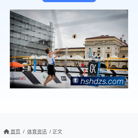
首页
/
体育资讯
/ 正文