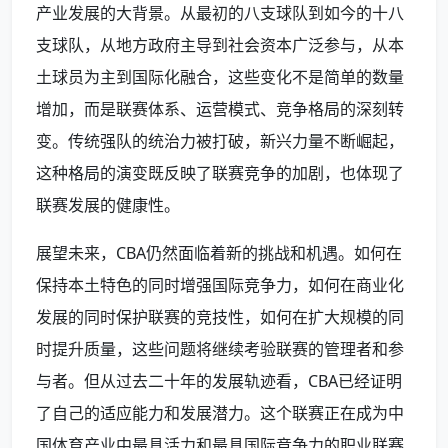
产业发展的大背景。从最初的八支球队到如今的十八
支球队，从地方政府主导到社会资本广泛参与，从本
土球员为主到国际化融合，这些变化不是简单的数量
增加，而是联赛体系、运营模式、竞争格局的深刻转
变。传统强队的统治力被打破，新兴力量不断崛起，
这种格局的演变既反映了联赛竞争的加剧，也体现了
联赛发展的健康性。
展望未来，CBA仍然面临着新的挑战和机遇。如何在
保持本土特色的同时增强国际竞争力，如何在商业化
发展的同时保护联赛的竞技性，如何在扩大规模的同
时提升质量，这些问题将继续考验联赛的管理者和参
与者。但从过去二十年的发展轨迹看，CBA已经证明
了自己的适应能力和发展潜力。这个联赛正在成为中
国体育产业中最具活力和最具国际竞争力的职业联赛