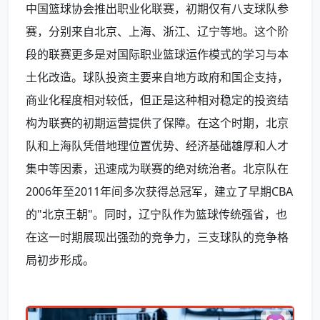
中国篮球协会推出职业化联赛，初期仅有八支球队参
赛，分别来自北京、上海、浙江、辽宁等地。这个阶
段的联赛更多是对国际职业篮球运作模式的学习与本
土化改造。球队投资主要来自地方政府和国企支持，
商业化程度相对较低，但正是这种相对稳定的投资结
构为联赛的初期运营提供了保障。在这个时期，北京
队和上海队凭借地理位置优势、经济基础雄厚和人才
集中等因素，迅速成为联赛的绝对统治者。北京队在
2006年至2011年间多次获得总冠军，建立了早期CBA
的"北京王朝"。同时，辽宁队作为篮球传统强省，也
在这一时期展现出强劲的竞争力，三支球队的竞争格
局初步形成。