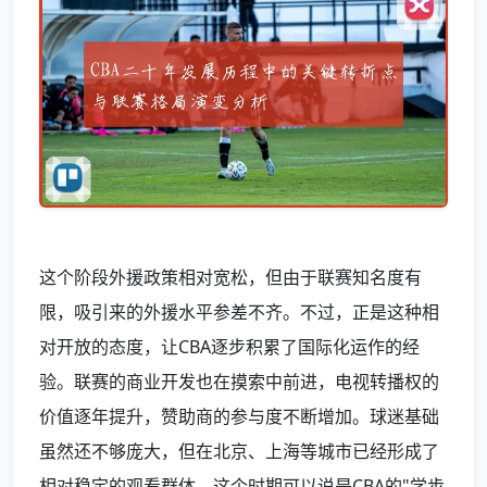
这个阶段外援政策相对宽松，但由于联赛知名度有
限，吸引来的外援水平参差不齐。不过，正是这种相
对开放的态度，让CBA逐步积累了国际化运作的经
验。联赛的商业开发也在摸索中前进，电视转播权的
价值逐年提升，赞助商的参与度不断增加。球迷基础
虽然还不够庞大，但在北京、上海等城市已经形成了
相对稳定的观看群体。这个时期可以说是CBA的"学步