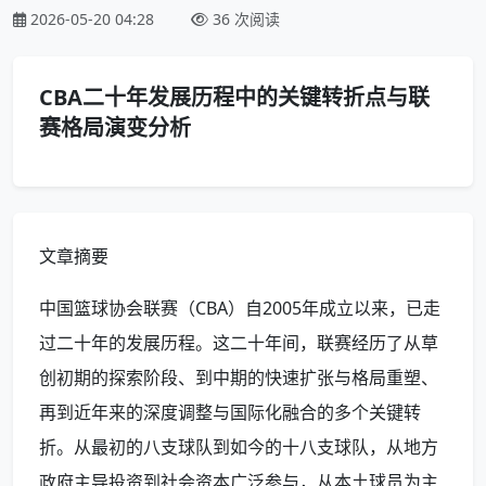
2026-05-20 04:28
36 次阅读
CBA二十年发展历程中的关键转折点与联
赛格局演变分析
文章摘要
中国篮球协会联赛（CBA）自2005年成立以来，已走
过二十年的发展历程。这二十年间，联赛经历了从草
创初期的探索阶段、到中期的快速扩张与格局重塑、
再到近年来的深度调整与国际化融合的多个关键转
折。从最初的八支球队到如今的十八支球队，从地方
政府主导投资到社会资本广泛参与，从本土球员为主