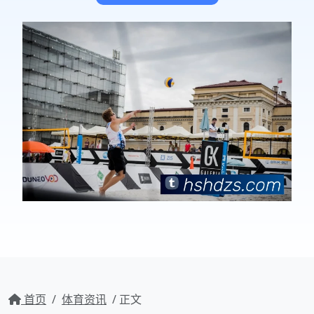
首页
/
体育资讯
/ 正文