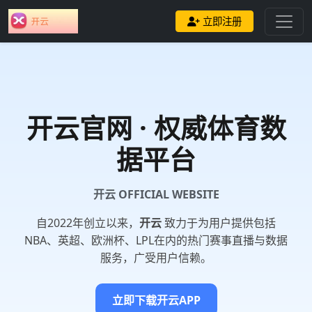
立即注册
开云
官网 · 权威体育数
据平台
开云 OFFICIAL WEBSITE
自2022年创立以来，
开云
致力于为用户提供包括
NBA、英超、欧洲杯、LPL在内的热门赛事直播与数据
服务，广受用户信赖。
立即下载开云APP