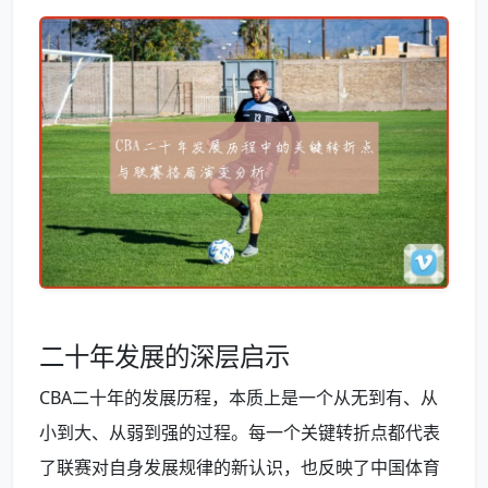
二十年发展的深层启示
CBA二十年的发展历程，本质上是一个从无到有、从
小到大、从弱到强的过程。每一个关键转折点都代表
了联赛对自身发展规律的新认识，也反映了中国体育