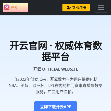
立即注册
开云
官网 · 权威体育数
据平台
开云 OFFICIAL WEBSITE
自2022年创立以来，
开云
致力于为用户提供包括
NBA、英超、欧洲杯、LPL在内的热门赛事直播与数据
服务，广受用户信赖。
立即下载开云APP