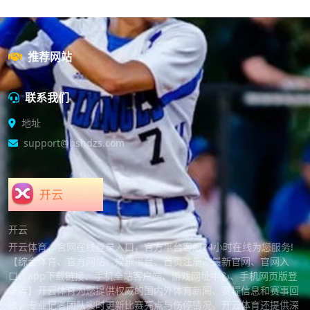
推荐网站
联系我们
地址
support@hshdzs.com
开云
开云体育，官网在线登录入口，官方平台客服24小时在线为您服务!
【综合体育、官方网站、娱乐平台、首页注册、最新官网、官网入
口、app下载链接、手机全站客户端、游戏网址中心、手机网页版登
录等】开云体育为您提供权威的国内外体育新闻、赛程信息和赛事回
放，专业记者团队实时更新比赛亮点与伤停情况。开云体育还提供深