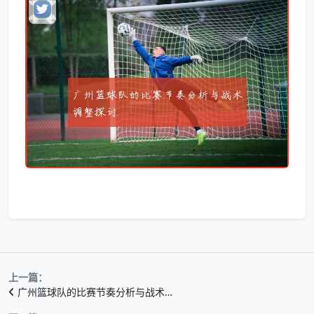
上一篇：
广州篮球队的比赛节奏分析与战术…