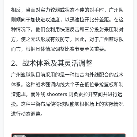
相反，当面对实力较弱或状态不佳的对手时，广州队
则倾向于加快进攻速度，以迅速拉开比分差距。在这
种情况下，他们会利用快速反击和三分投射来压制对
方，使之无法形成有效防守。因此，对于广州篮球队
而言，根据具体情况调整比赛节奏至关重要。
2、战术体系及其灵活调整
广州篮球队目前采用的是一种结合内外线配合的战术
体系。这种战术强调内线大个子在低位争抢篮板和制
造犯规，而外线 shooters 则负责拉开空间并进行远
投。这种平衡布局使得球队能够根据场上的实际情况
进行动态调整。