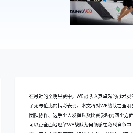
在最近的全明星赛中，WE战队以其卓越的战术灵
了无与伦比的精彩表现。本文将对WE战队在全明
团队协作、选手个人发挥以及比赛影响力四个方
可以更全面地理解WE战队为何能够在激烈竞争中