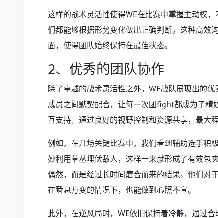
这样的战术灵活性使得WE在比赛中掌握主动权，
们都能够根据形势变化做出正确判断。这种高效
面，使得团队始终保持在最佳状态。
2、优秀的团队协作
除了卓越的战术灵活性之外，WE战队展现出的优
成员之间默契配合，让每一次团fight都成为了
互支持，通过良好的视野控制和资源共享，最大
例如，在几场关键比赛中，我们看到辅助选手积
妙利用草丛埋伏敌人，这样一来就形成了有效包
偶然，而是经过长时间磨合而来的结果。他们对
在瞬息万变的情况下，也能做到心照不宣。
此外，在逆风局时，WE依旧保持着冷静，通过合