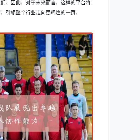
人们。因此，对于未来而言，这样的平台将
才，引领整个行业走向更辉煌的一页。