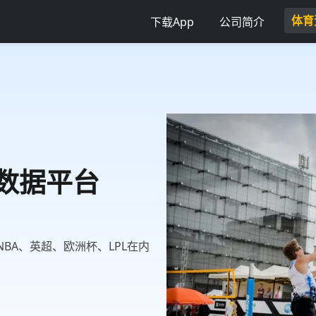
体育
下载App
公司简介
育数据平台
BA、英超、欧洲杯、LPL在内