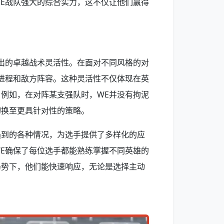
E战队强大的综合实力，这不仅让他们赢得
。
出的卓越战术灵活性。在面对不同风格的对
进程和敌方阵容。这种灵活性不仅体现在英
例如，在对阵某支强队时，WE并没有拘泥
切换至更具针对性的策略。
遇到的各种情况，为选手提供了多样化的应
E确保了每位选手都能熟练掌握不同英雄的
局势下，他们能快速响应，无论是选择主动