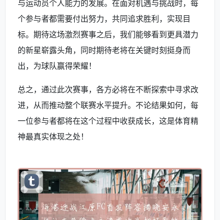
与运动员个人能力的发展。在面对机遇与挑战时，每
个参与者都需要付出努力，共同追求胜利，实现目
标。期待这场激烈赛事之后，我们能够看到更具潜力
的新星崭露头角，同时期待老将在关键时刻挺身而
出，为球队赢得荣耀！
总之，通过此次赛事，各方必将在不断探索中寻求改
进，从而推动整个联赛水平提升。不论结果如何，每
一位参与者都将在这个过程中收获成长，这是体育精
神最真实体现之处！