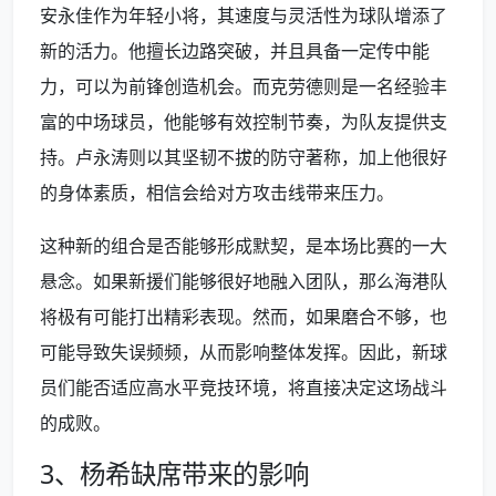
安永佳作为年轻小将，其速度与灵活性为球队增添了
新的活力。他擅长边路突破，并且具备一定传中能
力，可以为前锋创造机会。而克劳德则是一名经验丰
富的中场球员，他能够有效控制节奏，为队友提供支
持。卢永涛则以其坚韧不拔的防守著称，加上他很好
的身体素质，相信会给对方攻击线带来压力。
这种新的组合是否能够形成默契，是本场比赛的一大
悬念。如果新援们能够很好地融入团队，那么海港队
将极有可能打出精彩表现。然而，如果磨合不够，也
可能导致失误频频，从而影响整体发挥。因此，新球
员们能否适应高水平竞技环境，将直接决定这场战斗
的成败。
3、杨希缺席带来的影响