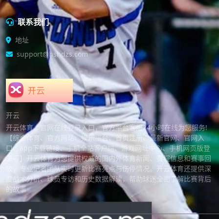
联系我们
地址
support@hshdzs.com
开云
开云体育，官网在线登录入口，官方平台客服24小时在线为您服务!
【综合体育、官方网站、娱乐平台、首页注册、最新官网、官网入
口、app下载链接、手机全站客户端、游戏网址中心、手机网页版登
录等】开云体育为您提供权威的国内外体育新闻、赛程信息和赛事回
放，专业记者团队实时更新比赛亮点与伤停情况。开云体育还提供深
度战术分析、球员专访和历史数据解读，帮助球迷全面了解比赛背后
的故事