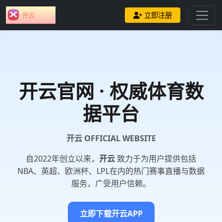
立即注册
开云
官网 · 权威体育数
据平台
开云 OFFICIAL WEBSITE
自2022年创立以来，
开云
致力于为用户提供包括
NBA、英超、欧洲杯、LPL在内的热门赛事直播与数据
服务，广受用户信赖。
立即下载开云APP