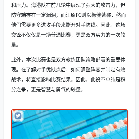
和压力。海港队在前几轮中展现了强大的攻击力，但
防守端存在一定漏洞；而江原FC则以稳健著称，然而
他们需要更多进攻手段来撕开对手防线。因此，这场
交锋不仅仅是一场普通比赛，更是双方实力的一次较
量。
此外，本次比赛也是双方教练团队策略部署的重要体
现。在了解对手优缺点后，如何调整阵容并制定有效
战术，将直接影响比赛结果。因此，此役不单纯是积
分之争，更是智慧与勇气的较量。