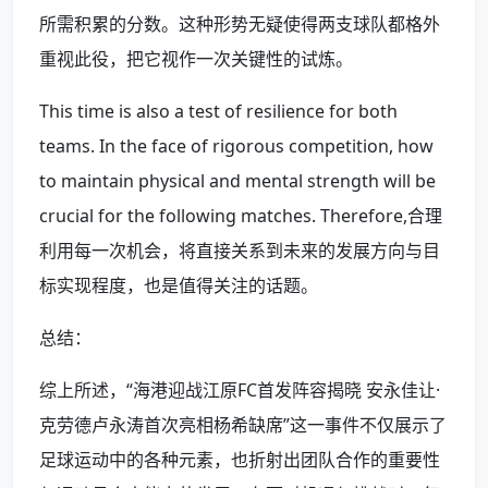
所需积累的分数。这种形势无疑使得两支球队都格外
重视此役，把它视作一次关键性的试炼。
This time is also a test of resilience for both
teams. In the face of rigorous competition, how
to maintain physical and mental strength will be
crucial for the following matches. Therefore,合理
利用每一次机会，将直接关系到未来的发展方向与目
标实现程度，也是值得关注的话题。
总结：
综上所述，“海港迎战江原FC首发阵容揭晓 安永佳让·
克劳德卢永涛首次亮相杨希缺席”这一事件不仅展示了
足球运动中的各种元素，也折射出团队合作的重要性