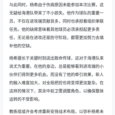
与此同时，杨希由于伤病原因未能参加本次比赛，这
无疑给海港队带来了不小损失。他作为球队的重要一
员，不仅在进攻端贡献良多，同时也承担着组织串联
任务。他的缺席意味着其他球员必须承担起更多责
任，无论是在进攻还是防守阶段，都需更加努力去填
补他的空缺。
杨希擅长于关键时刻送出致命传球，这对于海港队来
说尤为重要。在他的身边，总是能够看到进攻端的小
伙伴们得到更多机会。而没有了他的牵引效果，新人
的融入难度加大，对全局把控也将变得更加复杂。在
这样的情况下，其余中前卫需调整角色，以确保整体
运转的不受影响。
教练组或许会考虑重新安排战术布局，以弥补杨希未