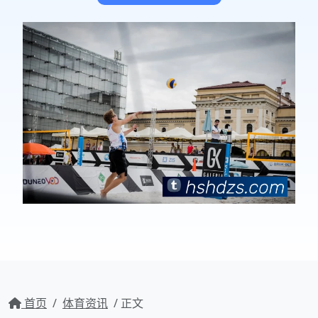
首页
/
体育资讯
/ 正文