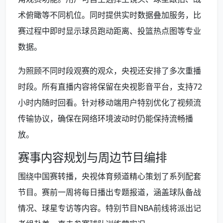
术俯瞰等不同机位。同时提供实时数据叠加服务，比
赛过程中即时显示球员跑动距离、投篮热点图等专业
数据。
为照顾不同时段观赛的观众，央视还安排了多次重播
时段。所有直播内容将保留在央视影音平台，支持72
小时内随时回看。针对移动端用户特别优化了视频流
传输协议，确保在网络环境波动时仍能保持流畅播
放。
赛事内容规划与周边节目编排
围绕中国赛转播，央视体育频道精心策划了系列配套
节目。赛前一周将每日播出专题报道，涵盖球队备战
情况、球星专访等内容。特别节目NBA前线将派出记