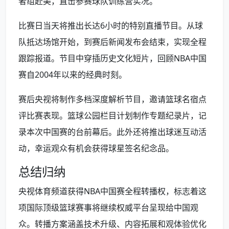
者组赴美，直击参赛球队训练营实况。
比赛日当天将推出长达6小时的特别直播节目。从球
队抵达场馆开始，到赛后新闻发布会结束，实现全程
跟踪报道。节目中穿插历史文化短片，回顾NBA中国
赛自2004年以来的经典时刻。
赛后央视将制作多档深度解析节目，邀请篮球名宿点
评比赛表现。篮球公园栏目计划制作专题纪录片，记
录本次中国赛的台前幕后。此外还将推出球迷互动活
动，幸运观众有机会获得球星签名纪念品。
总结归纳
央视体育频道获得NBA中国赛全程转播权，标志着这
项国际顶级篮球赛事将继续权威平台呈现给中国观
众。转播方案涵盖技术升级、内容拓展和观体验优化