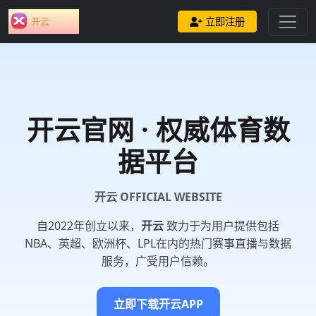
立即注册
开云
官网 · 权威体育数
据平台
开云 OFFICIAL WEBSITE
自2022年创立以来，
开云
致力于为用户提供包括
NBA、英超、欧洲杯、LPL在内的热门赛事直播与数据
服务，广受用户信赖。
立即下载开云APP