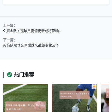
上一篇：
掘金队关键球员伤情更新或将影响…
下一篇：
火箭队哈登交易后球队战绩变化及
热门推荐