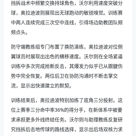
挡拆战术中频繁交换持球角色，沃尔利用速度突破分
球，奥拉迪波则展现出无球跑动的敏锐嗅觉。训练赛
中两人连续完成三次空中连线，引得场边助教团队频
频点头。
防守端教练组专门布置了换防演练，奥拉迪波对位侧
翼球员时展现出出色的横移速度。沃尔则在全场紧逼
训练中多次完成抢断反击，其爆发力似乎已从跟腱伤
势中完全恢复。两位后卫在协防沟通时不断击掌交
流，显示出快速建立的默契。
训练结束后，奥拉迪波特别加练了底角三分投射。这
位上赛季三分命中率36%的得分手，在新体系中被要
求承担更多外线终结任务。沃尔则与助理教练反复研
究挡拆后击地传球的路线选择，显示出后场双核力求