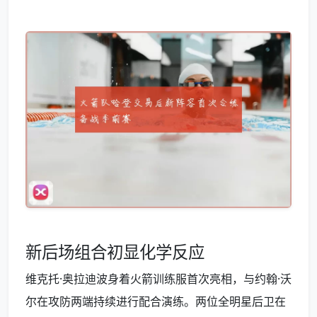
新后场组合初显化学反应
维克托·奥拉迪波身着火箭训练服首次亮相，与约翰·沃
尔在攻防两端持续进行配合演练。两位全明星后卫在