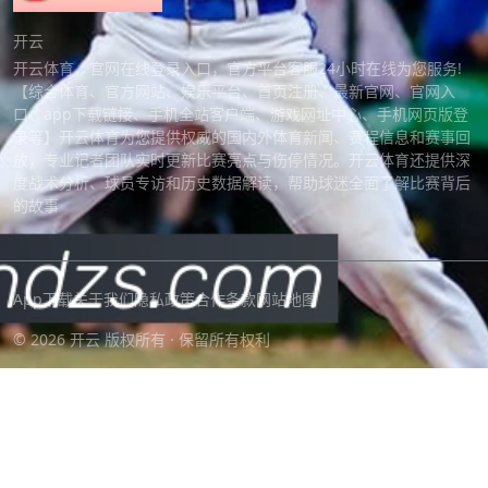
开云
开云体育，官网在线登录入口，官方平台客服24小时在线为您服务!
【综合体育、官方网站、娱乐平台、首页注册、最新官网、官网入
口、app下载链接、手机全站客户端、游戏网址中心、手机网页版登
录等】开云体育为您提供权威的国内外体育新闻、赛程信息和赛事回
放，专业记者团队实时更新比赛亮点与伤停情况。开云体育还提供深
度战术分析、球员专访和历史数据解读，帮助球迷全面了解比赛背后
的故事
App下载
关于我们
隐私政策
合作条款
网站地图
© 2026 开云 版权所有 · 保留所有权利