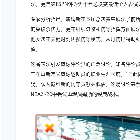
现，更是被ESPN评为近十年总决赛最佳个人表演
专家分析指出，詹姆斯在本届总决赛中展现了前
的突破杀伤力，更在组织进攻和防守指挥方面展
他多次在关键时刻切换防守模式，从盯防巴特勒
值。
这番表现引发篮球评论界的广泛讨论。知名评论员斯
正在重新定义篮球运动员的职业生涯长度。"与此
疑，认为戴维斯的防守贡献被低估。这场讨论甚
NBA2K20中尝试重现詹姆斯的经典战术。