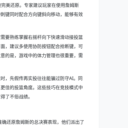
被完美还原。专家建议玩家在使用詹姆斯
冲刺键同时配合方向键斜向移动，能够有效
家需要熟练掌握右摇杆向下快速滑动接投篮
方面，建议多使用协防按钮配合抢断键，可
注意的是，游戏中的体力管理也很重要，需
时，先假传再实投往往能骗过防守AI。同
出更佳的投篮角度。这些技巧在竞技模式中
取得了不俗战绩。
了准确还原詹姆斯的总决赛表现，他们派出了