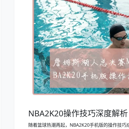
NBA2K20操作技巧深度解析
随着篮球热潮再起，NBA2K20手机版的操作技