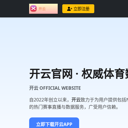
立即注册
开云
官网 · 权威体
开云 OFFICIAL WEBSITE
自2022年创立以来，
开云
致力于为用户提供包括N
的热门赛事直播与数据服务，广受用户信赖。
立即下载开云APP