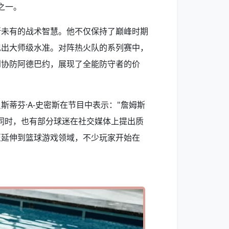
之一。
所未有的战术智慧。他不仅保持了巅峰时期
现出大师级水准。对阵热火队的系列赛中，
到协防阿德巴约，展现了全能防守者的价
蒂芬·A-史密斯在节目中表示："詹姆斯
同时，也有部分球迷在社交媒体上提出质
至延伸到篮球游戏领域，不少玩家开始在