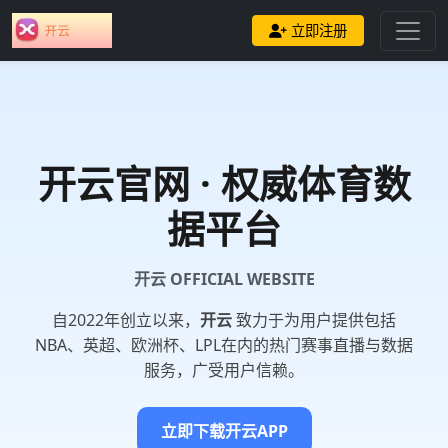
立即注册
开云
官网 · 权威体育数
据平台
开云 OFFICIAL WEBSITE
自2022年创立以来，
开云
致力于为用户提供包括
NBA、英超、欧洲杯、LPL在内的热门赛事直播与数据
服务，广受用户信赖。
立即下载开云APP