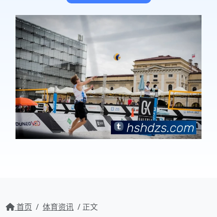
首页
/
体育资讯
/ 正文