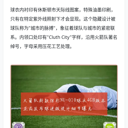
球衣内衬印有休斯顿市天际线图案，特殊油墨印刷，
只有在特定紫外线照射下才会显现。这个隐藏设计被
球队称为"城市的脉搏"，象征着球队与城市的紧密联
系。内领口处印有"Cluth City"字样，沿用火箭队著名
绰号，字母采用压花工艺处理。