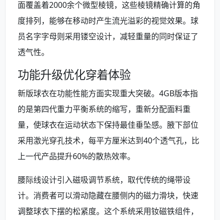
面覆盖着2000余个微型棱镜，这些棱镜精确计算的角
度排列，能够在移动时产生流光溢彩的视觉效果。球
员名字字母则采用镂空设计，减轻重量的同时保证了
透气性。
功能升级优化穿着体验
新版球衣在功能性能方面实现重大突破。4GB版本指
的是第四代重力平衡系统的缩写，重新分配面料重
量，使球衣在运动状态下保持最佳垂坠感。腋下部位
采用激光穿孔技术，每平方厘米达到40个透气孔，比
上一代产品提升60%的散热效率。
腰际线设计引入磁吸调节系统，取代传统的绳带设
计。消费者可以滑动隐藏在腰侧内的磁力滑块，快速
调整球衣下摆的松紧度。这个系统采用钕磁铁组件，