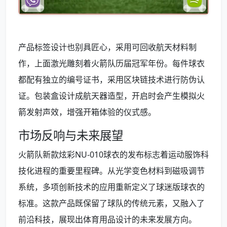
产品标签设计也别具匠心，采用可回收航天材料制
作，上面激光雕刻着火箭队历届冠军年份。每件球衣
都配有独立的编号证书，采用区块链技术进行防伪认
证。包装盒设计成航天器造型，开启时会产生模拟火
箭发射声效，增强开箱体验的仪式感。
市场反响与未来展望
火箭队新款炫彩NU-010球衣的发布标志着运动服饰科
技化进程的重要里程碑。从光学变色材料到磁吸调节
系统，多项创新技术的应用重新定义了球迷版球衣的
标准。这款产品既保留了球队的传统元素，又融入了
前沿科技，展现出体育用品设计的未来发展方向。