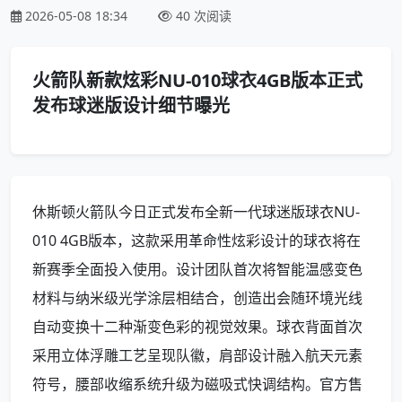
2026-05-08 18:34
40 次阅读
火箭队新款炫彩NU-010球衣4GB版本正式
发布球迷版设计细节曝光
休斯顿火箭队今日正式发布全新一代球迷版球衣NU-
010 4GB版本，这款采用革命性炫彩设计的球衣将在
新赛季全面投入使用。设计团队首次将智能温感变色
材料与纳米级光学涂层相结合，创造出会随环境光线
自动变换十二种渐变色彩的视觉效果。球衣背面首次
采用立体浮雕工艺呈现队徽，肩部设计融入航天元素
符号，腰部收缩系统升级为磁吸式快调结构。官方售