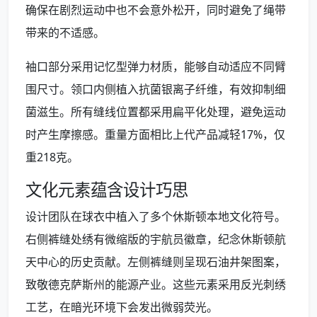
确保在剧烈运动中也不会意外松开，同时避免了绳带
带来的不适感。
袖口部分采用记忆型弹力材质，能够自动适应不同臂
围尺寸。领口内侧植入抗菌银离子纤维，有效抑制细
菌滋生。所有缝线位置都采用扁平化处理，避免运动
时产生摩擦感。重量方面相比上代产品减轻17%，仅
重218克。
文化元素蕴含设计巧思
设计团队在球衣中植入了多个休斯顿本地文化符号。
右侧裤缝处绣有微缩版的宇航员徽章，纪念休斯顿航
天中心的历史贡献。左侧裤缝则呈现石油井架图案，
致敬德克萨斯州的能源产业。这些元素采用反光刺绣
工艺，在暗光环境下会发出微弱荧光。