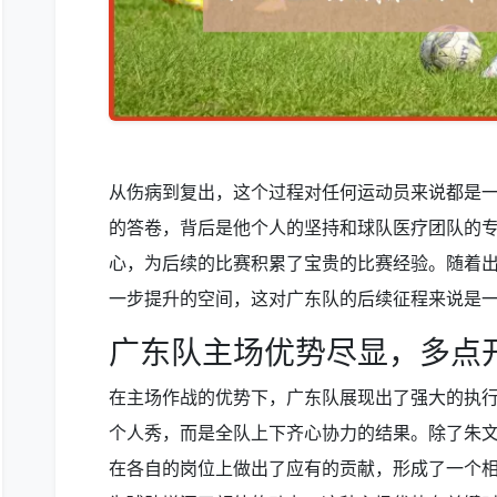
从伤病到复出，这个过程对任何运动员来说都是
的答卷，背后是他个人的坚持和球队医疗团队的
心，为后续的比赛积累了宝贵的比赛经验。随着
一步提升的空间，这对广东队的后续征程来说是
广东队主场优势尽显，多点
在主场作战的优势下，广东队展现出了强大的执
个人秀，而是全队上下齐心协力的结果。除了朱
在各自的岗位上做出了应有的贡献，形成了一个