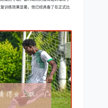
恢复训练效果显著，他已经具备了在正式比