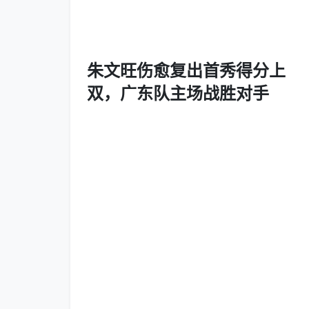
朱文旺伤愈复出首秀得分上
双，广东队主场战胜对手