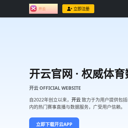
立即注册
开云
官网 · 权威体
开云 OFFICIAL WEBSITE
自2022年创立以来，
开云
致力于为用户提供包括N
内的热门赛事直播与数据服务，广受用户信赖。
立即下载开云APP