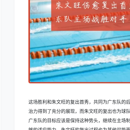
这场胜利和朱文旺的复出首秀，共同为广东队的
治力得到了充分的展现，而朱文旺的复出也为球
广东队的目标应该是保持这种势头，继续在主场
够的适应能力。朱文旺的复出过程也为其他可能