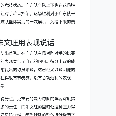
有的竞技状态。广东队全队上下也在这场胜
系让对手难以招架。这场胜利对于广东队来
是球队整体实力的一次展示，为接下来的赛
朱文旺用表现说话
的复出首秀。在广东队主场对阵对手的比赛
效的表现宣告了自己的回归。得分上双的成
伤愈复出的球员来说，这已经足以说明他的
都显得很有节奏感，没有急功近利的表现，
感觉。
个得分点，更重要的是为球队的阵容深度提
更多的责任，而朱文旺的回归让这种压力得
端还是防守端，都为球队的整体运转增添了