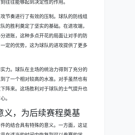
时刻往往能够起到决定性的作用。
进攻节奏进行了有效的压制。球队的防线组
球队的胜利奠定了坚实的基础。在进攻端，
得分进账，这种多点开花的局面让对手的防
了一定的优势，这为球队的进攻提供了更多
和实力。球队在主场的统治力得到了充分的
达到了一个相对较高的水准。对手虽然也有
败下阵来。这场胜利对于球队的士气提升也
信心。
意义，为后续赛程奠基
事件的结合具有特殊的意义。一方面，这证
球员在适当的时间内恢复到可以参赛的状