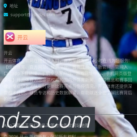
地址
support@hshdzs.com
开云
开云体育，官网在线登录入口，官方平台客服24小时在线为您服务!
【综合体育、官方网站、娱乐平台、首页注册、最新官网、官网入
口、app下载链接、手机全站客户端、游戏网址中心、手机网页版登
录等】开云体育为您提供权威的国内外体育新闻、赛程信息和赛事回
放，专业记者团队实时更新比赛亮点与伤停情况。开云体育还提供深
度战术分析、球员专访和历史数据解读，帮助球迷全面了解比赛背后
的故事
App下载
关于我们
隐私政策
合作条款
网站地图
© 2026 开云 版权所有 · 保留所有权利