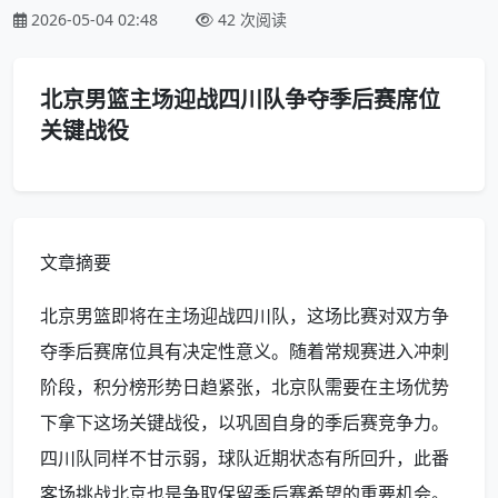
2026-05-04 02:48
42 次阅读
北京男篮主场迎战四川队争夺季后赛席位
关键战役
文章摘要
北京男篮即将在主场迎战四川队，这场比赛对双方争
夺季后赛席位具有决定性意义。随着常规赛进入冲刺
阶段，积分榜形势日趋紧张，北京队需要在主场优势
下拿下这场关键战役，以巩固自身的季后赛竞争力。
四川队同样不甘示弱，球队近期状态有所回升，此番
客场挑战北京也是争取保留季后赛希望的重要机会。