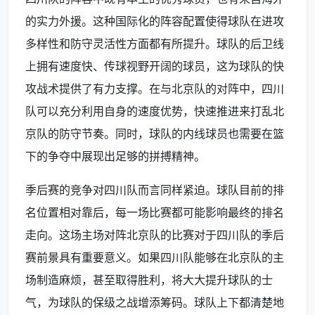
的实力外援。这种国际化的阵容配置使得球队在进攻
多样性和防守灵活性方面都有所提升。球队的后卫线
上拥有速度快、传球视野开阔的球员，这为球队的快
攻战术提供了有力支撑。在与北京队的对阵中，四川
队可以充分利用自身的速度优势，快速推进来打乱北
京队的防守节奏。同时，球队的内线球员也需要在篮
下的争夺中展现出足够的拼搏精神。
季后赛的竞争对四川队而言同样紧迫。球队目前的排
名位置相对靠后，每一场比赛都可能影响最终的排名
走向。这场主场对阵北京队的比赛对于四川队的季后
赛前景具有重要意义。如果四川队能够在北京队的主
场制造麻烦，甚至取得胜利，将大大提升球队的士
气，为球队的保级之战增添筹码。球队上下都清楚地