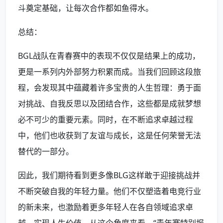
斗奠定基础，让每次合作都如鱼得水。
总结：
BGL战队在青春赛中的表现不仅仅是结果上的成功，
更是一系列内外部努力积累而成。当我们回顾这段旅
程，会发现其中蕴藏着许多宝贵的人生哲理：勇于面
对挑战、自我反思以及团结合作，这些都是成就梦想
必不可少的重要元素。同时，在不断追求卓越过程
中，他们也收获到了友谊与成长，这是任何荣誉无法
替代的一部分。
因此，我们期待看到更多像BLG这样敢于迎接挑战并
不断突破自我的年轻力量。他们不仅塑造着电竞行业
的新未来，也激励着更多年轻人在各自领域追求卓