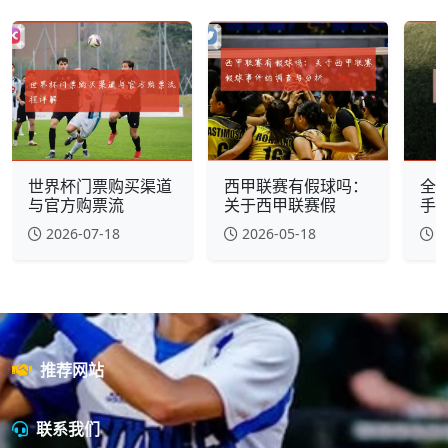
世界杯门票购买渠道
西甲联赛有假球吗：
全
与官方购票流
关于西甲联赛假
手
2026-07-18
2026-05-18
2
推荐网站
联系我们