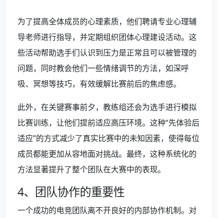
为了提高全体成员的心理素质，他们聘请专业心理辅
导老师进行指导，并定期组织团体心理建设活动。这
些活动帮助选手们认识到压力是正常且可以被管理的
问题，同时教会他们一些情绪调节的方法，如深呼
吸、冥想等技巧，有效缓解比赛前后的焦虑感。
此外，在关键赛事前夕，教练组还会为选手进行模拟
比赛训练，让他们提前适应高压环境。这种“先体验后
适应”的方式减少了真实比赛中的未知因素，使得每位
成员都能更加从容地面对挑战。最终，这种系统化的
方法显著提升了整个团队在大赛中的表现。
4、团队协作的重要性
一个成功的电竞团队离不开良好的内部协作机制。对