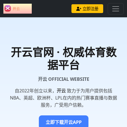
立即注册
开云
官网 · 权威体育数
据平台
开云 OFFICIAL WEBSITE
自2022年创立以来，
开云
致力于为用户提供包括
NBA、英超、欧洲杯、LPL在内的热门赛事直播与数据
服务，广受用户信赖。
立即下载开云APP