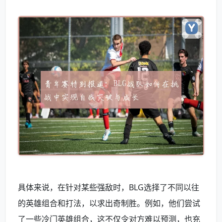
具体来说，在针对某些强敌时，BLG选择了不同以往
的英雄组合和打法，以求出奇制胜。例如，他们尝试
了一些冷门英雄组合，这不仅令对方难以预测，也充